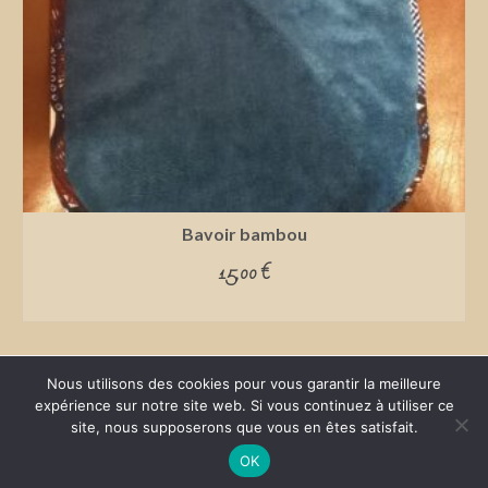
Bavoir bambou
15,00
€
ADD TO CART
Nous utilisons des cookies pour vous garantir la meilleure
expérience sur notre site web. Si vous continuez à utiliser ce
site, nous supposerons que vous en êtes satisfait.
Plan du site
Politique de confidentialité
Mentions légales
© 2026 Christelle Boutique - WordPress Theme by
Kadence WP
OK