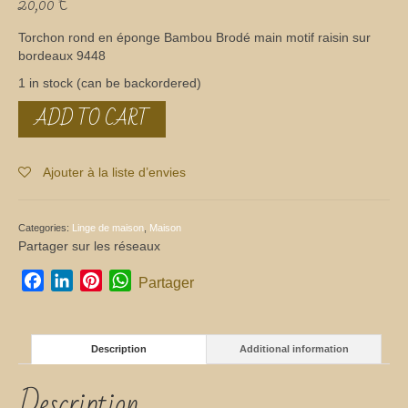
20,00
€
Torchon rond en éponge Bambou Brodé main motif raisin sur
bordeaux 9448
1 in stock (can be backordered)
ADD TO CART
Torchon
rond
quantity
Ajouter à la liste d’envies
Categories:
Linge de maison
,
Maison
Partager sur les réseaux
Facebook
LinkedIn
Pinterest
WhatsApp
Partager
Description
Additional information
Description