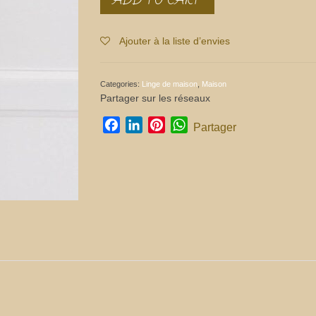
à
pain
quantity
Ajouter à la liste d’envies
Categories:
Linge de maison
,
Maison
Partager sur les réseaux
Facebook
LinkedIn
Pinterest
WhatsApp
Partager