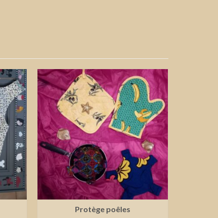
Protège poêles
Serviett