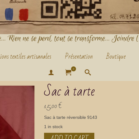
.. Rien ne se perd, tout se transforme... Joindre l
ions textiles artisanales
Présentation
Boutique
0
Sac à tarte
15,00
€
Sac à tarte réversible 9143
1 in stock
ADD TO CART
Sac