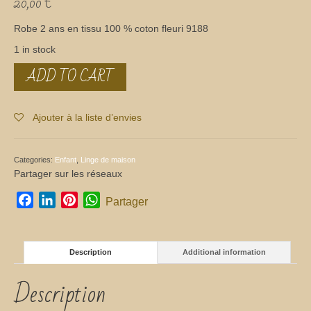
20,00
€
Robe 2 ans en tissu 100 % coton fleuri 9188
1 in stock
ADD TO CART
Robe
2
ans
enfant
Ajouter à la liste d’envies
quantity
Categories:
Enfant
,
Linge de maison
Partager sur les réseaux
Facebook
LinkedIn
Pinterest
WhatsApp
Partager
Description
Additional information
Description