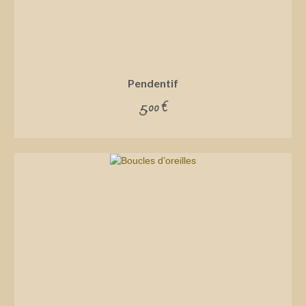
Pendentif
5,00
€
ADD TO CART