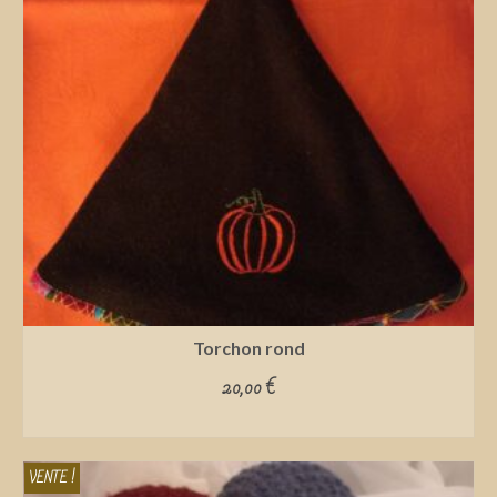
Torchon rond
20,00
€
ADD TO CART
VENTE !