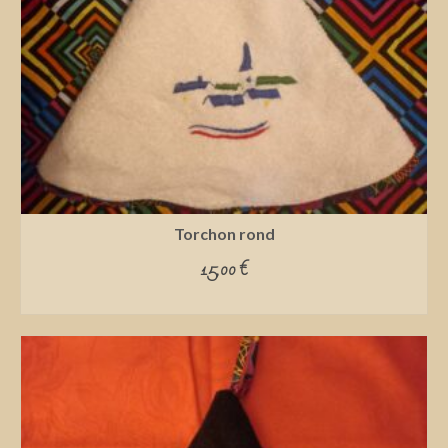
Torchon rond
15,00
€
ADD TO CART