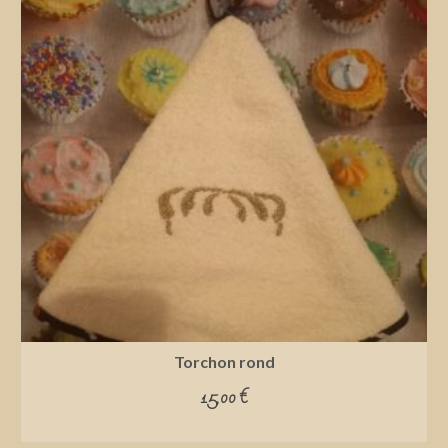
Torchon rond
15,00
€
ADD TO CART