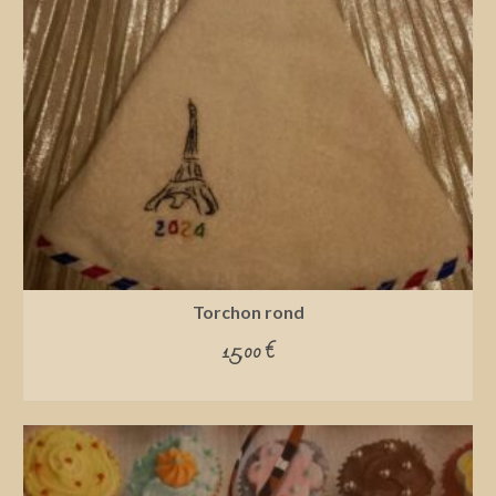
Torchon rond
15,00
€
ADD TO CART