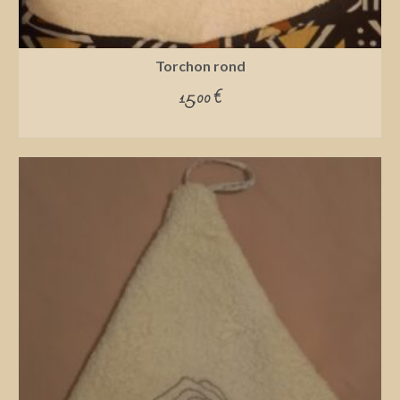
Torchon rond
15,00
€
ADD TO CART