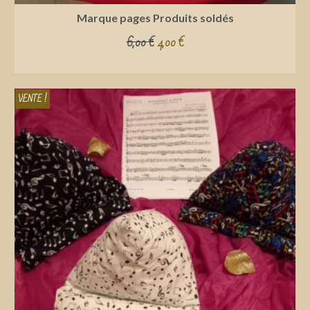
Marque pages Produits soldés
6,00
€
4,00
€
ADD TO CART
VENTE !