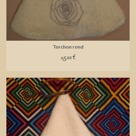
Torchon rond
15,00
€
ADD TO CART