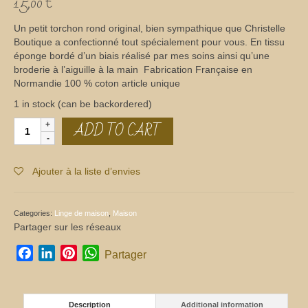
15,00
€
Un petit torchon rond original, bien sympathique que Christelle
Boutique a confectionné tout spécialement pour vous. En tissu
éponge bordé d’un biais réalisé par mes soins ainsi qu’une
broderie à l’aiguille à la main Fabrication Française en
Normandie 100 % coton article unique
1 in stock (can be backordered)
ADD TO CART
Torchon
rond
quantity
Ajouter à la liste d’envies
Categories:
Linge de maison
,
Maison
Partager sur les réseaux
Facebook
LinkedIn
Pinterest
WhatsApp
Partager
Description
Additional information