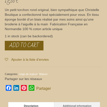
15,00
€
Un petit torchon rond original, bien sympathique que Christelle
Boutique a confectionné tout spécialement pour vous. En tissu
éponge bordé d’un biais réalisé par mes soins ainsi qu’une
broderie à l’aiguille à la main Fabrication Française en
Normandie 100 % coton article unique
1 in stock (can be backordered)
ADD TO CART
Torchon
rond
quantity
Ajouter à la liste d’envies
Categories:
Linge de maison
,
Maison
Partager sur les réseaux
Facebook
LinkedIn
Pinterest
WhatsApp
Partager
Description
Additional information