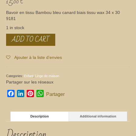
15,00
€
Bavoir en tissu Bambou bleu canard biais tissu wax 34 x 30
9181
1 in stock
ADD TO CART
Bavoir
bambou
quantity
Ajouter à la liste d’envies
Categories:
Enfant
,
Linge de maison
Partager sur les réseaux
Facebook
LinkedIn
Pinterest
WhatsApp
Partager
Description
Additional information
Description