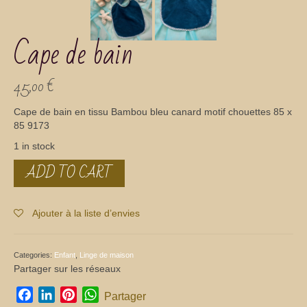
Cape de bain
45,00
€
Cape de bain en tissu Bambou bleu canard motif chouettes 85 x
85 9173
1 in stock
ADD TO CART
Cape
de
bain
quantity
Ajouter à la liste d’envies
Categories:
Enfant
,
Linge de maison
Partager sur les réseaux
Facebook
LinkedIn
Pinterest
WhatsApp
Partager