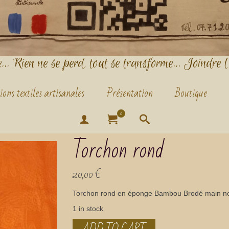
.. Rien ne se perd, tout se transforme... Joindre l
ions textiles artisanales
Présentation
Boutique
0
Torchon rond
20,00
€
Torchon rond en éponge Bambou Brodé main no
1 in stock
ADD TO CART
Torchon