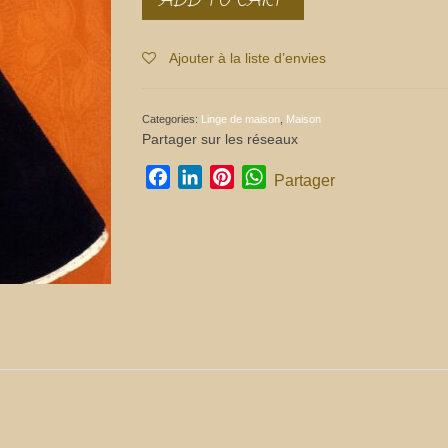
rond
quantity
Ajouter à la liste d’envies
Categories:
Linge de maison
,
Maison
Partager sur les réseaux
Facebook
LinkedIn
Pinterest
WhatsApp
Partager