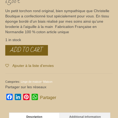
15,00
€
Un petit torchon rond original, bien sympathique que Christelle
Boutique a confectionné tout spécialement pour vous. En tissu
éponge bordé d’un biais réalisé par mes soins ainsi qu’une
broderie à l’aiguille à la main Fabrication Française en
Normandie 100 % coton article unique
1 in stock
ADD TO CART
Torchon
rond
quantity
Ajouter à la liste d’envies
Categories:
Linge de maison
,
Maison
Partager sur les réseaux
Facebook
LinkedIn
Pinterest
WhatsApp
Partager
Description
Additional information