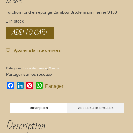
20,00
€
Torchon rond en éponge Bambou Brodé main marine 9453
1 in stock
ADD TO CART
Torchon
rond
quantity
Ajouter à la liste d’envies
Categories:
Linge de maison
,
Maison
Partager sur les réseaux
Facebook
LinkedIn
Pinterest
WhatsApp
Partager
Description
Additional information
Description