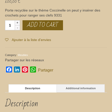
100,00
€
Porte recyclée sur le thème Coccinelle on peut y insérer des
crochets pour ranger ses clefs 9331
ADD TO CART
Porte
"Coccinelle"
quantity
Ajouter à la liste d’envies
Category:
Meubles
Partager sur les réseaux
Facebook
LinkedIn
Pinterest
WhatsApp
Partager
Description
Additional information
Description