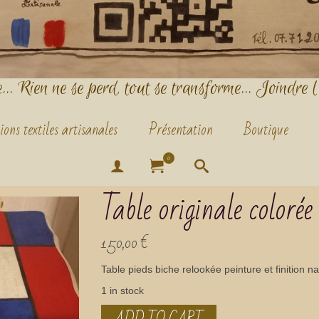
.. Rien ne se perd, tout se transforme... Joindre l
ions textiles artisanales
Présentation
Boutique
0
Table originale colorée
150,00
€
Table pieds biche relookée peinture et finition n
1 in stock
ADD TO CART
Table