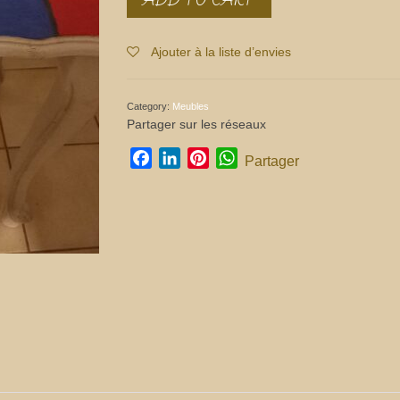
originale
colorée
relookée
Ajouter à la liste d’envies
quantity
Category:
Meubles
Partager sur les réseaux
Facebook
LinkedIn
Pinterest
WhatsApp
Partager