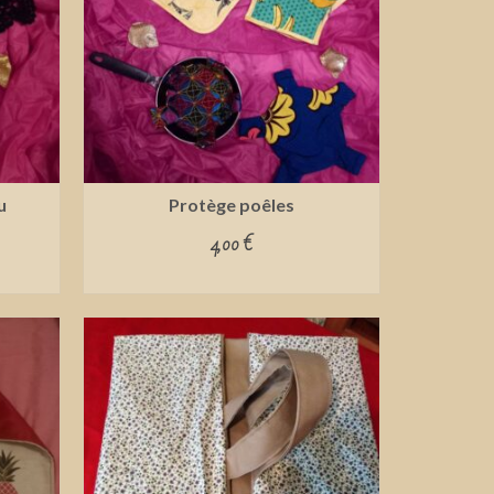
u
Protège poêles
4,00
€
ADD TO CART