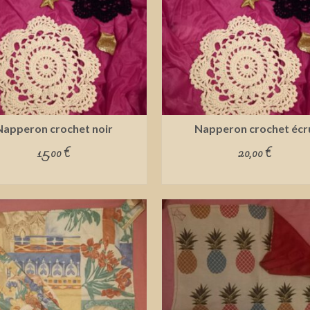
Napperon crochet noir
Napperon crochet écr
15,00
€
20,00
€
ADD TO CART
ADD TO CART