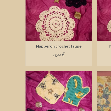
Napperon crochet taupe
17,00
€
ADD TO CART