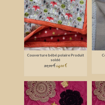
Couverture bébé polaire Produit
C
soldé
20,00
€
14,00
€
ADD TO CART