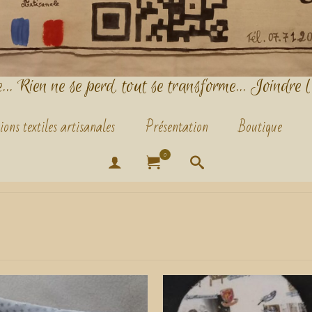
.. Rien ne se perd, tout se transforme... Joindre l
ions textiles artisanales
Présentation
Boutique
0