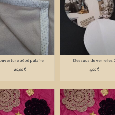
ouverture bébé polaire
Dessous de verre les 
20,00
€
4,00
€
READ MORE
ADD TO CART