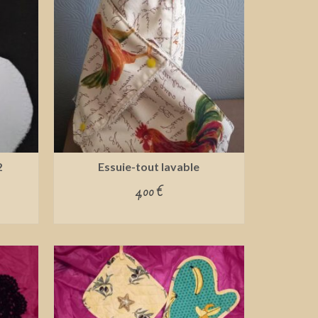
2
Essuie-tout lavable
4,00
€
ADD TO CART