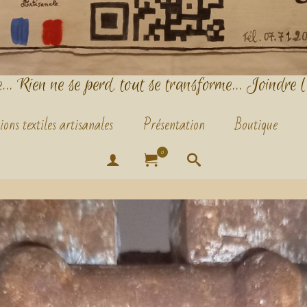
.. Rien ne se perd, tout se transforme... Joindre l
ions textiles artisanales
Présentation
Boutique
0