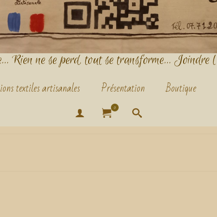
.. Rien ne se perd, tout se transforme... Joindre l
ions textiles artisanales
Présentation
Boutique
0