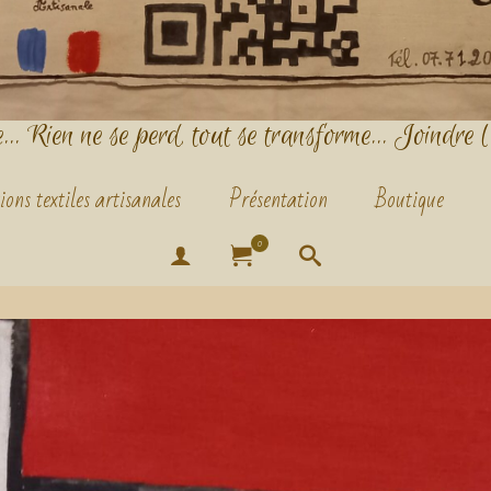
.. Rien ne se perd, tout se transforme... Joindre l
ions textiles artisanales
Présentation
Boutique
0