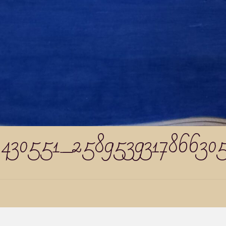
2430551_258953931786630