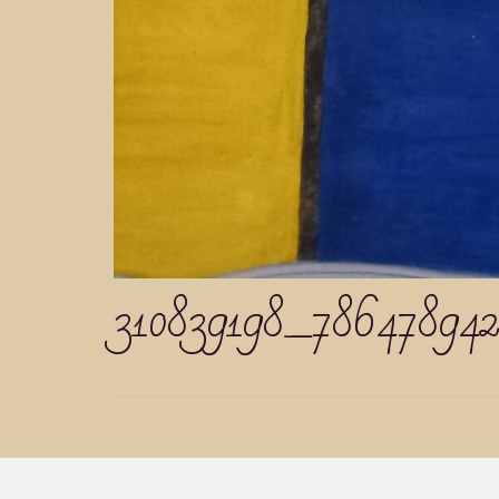
310839198_78647894