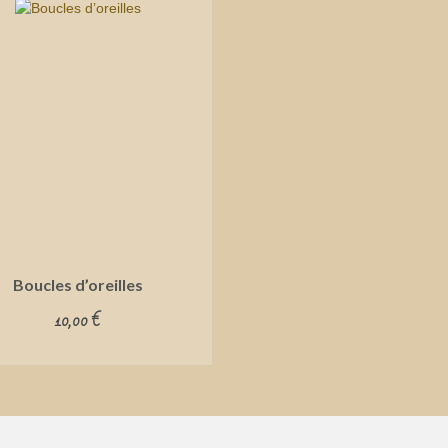
Boucles d’oreilles
10,00
€
ADD TO CART