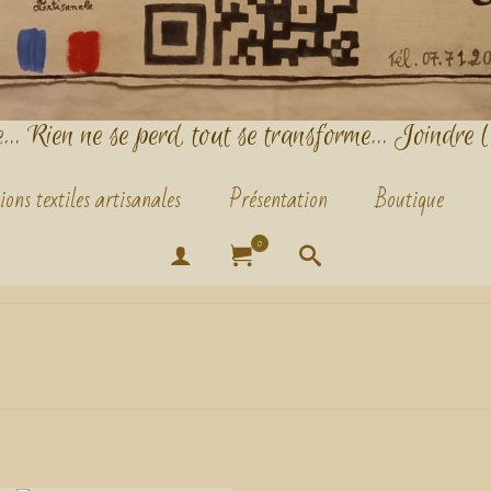
.. Rien ne se perd, tout se transforme... Joindre l
ions textiles artisanales
Présentation
Boutique
0