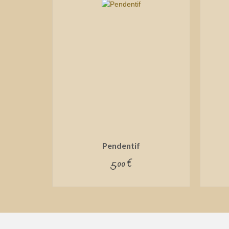
Pendentif
5,00
€
ADD TO CART