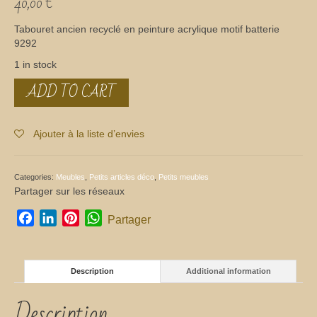
40,00
€
Tabouret ancien recyclé en peinture acrylique motif batterie
9292
1 in stock
ADD TO CART
Tabouret
motif
batterie
quantity
Ajouter à la liste d’envies
Categories:
Meubles
,
Petits articles déco
,
Petits meubles
Partager sur les réseaux
Facebook
LinkedIn
Pinterest
WhatsApp
Partager
Description
Additional information
Description