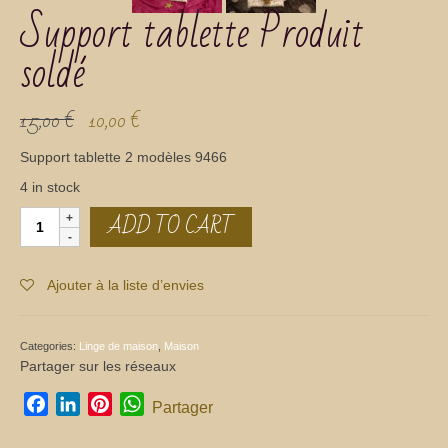
Support tablette Produit
soldé
15,00
€
10,00
€
Support tablette 2 modèles 9466
4 in stock
ADD TO CART
Support
tablette
Produit
soldé
Ajouter à la liste d’envies
quantity
Categories:
Linge de maison
,
Maison
Partager sur les réseaux
Facebook
LinkedIn
Pinterest
WhatsApp
Partager