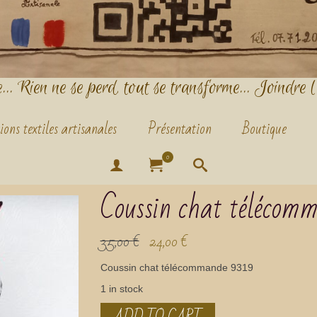
.. Rien ne se perd, tout se transforme... Joindre l
ions textiles artisanales
Présentation
Boutique
0
Coussin chat télécomm
35,00
€
24,00
€
Coussin chat télécommande 9319
1 in stock
ADD TO CART
Coussin