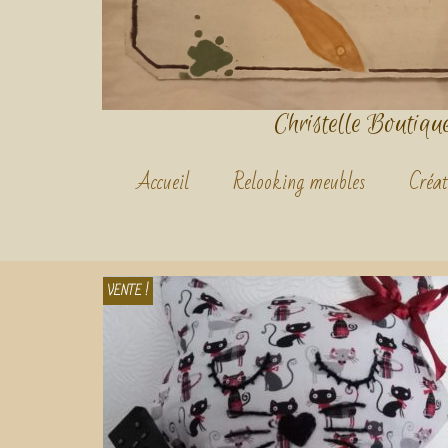
Christelle Boutique.
Accueil
Relooking meubles
Créat
VENTE !