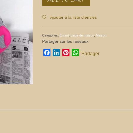
chat
télécommande
Produit
Ajouter à la liste d’envies
soldé
quantity
Categories:
Enfant
,
Linge de maison
,
Maison
Partager sur les réseaux
Facebook
LinkedIn
Pinterest
WhatsApp
Partager