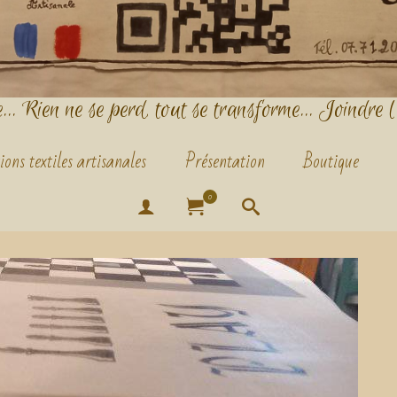
.. Rien ne se perd, tout se transforme... Joindre l
ions textiles artisanales
Présentation
Boutique
0