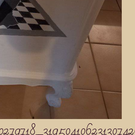
0279718_3195041062313074