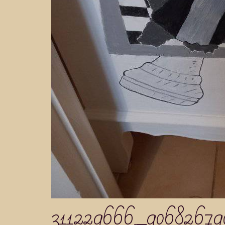
311229666_90682679