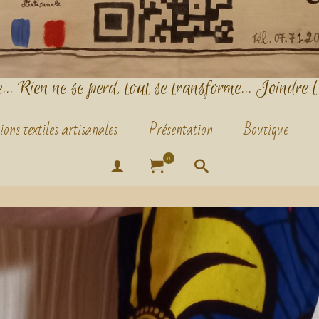
.. Rien ne se perd, tout se transforme... Joindre l
ions textiles artisanales
Présentation
Boutique
0