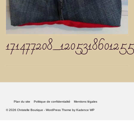
171477208_120531860125
Plan du site
Politique de confidentialité
Mentions légales
© 2026 Christelle Boutique - WordPress Theme by
Kadence WP